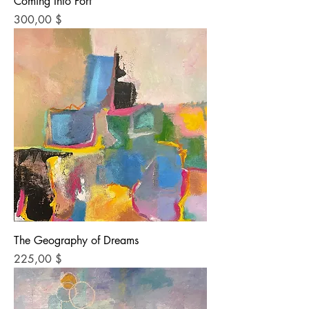
Coming Into Port
Preis
300,00 $
The Geography of Dreams
Preis
225,00 $