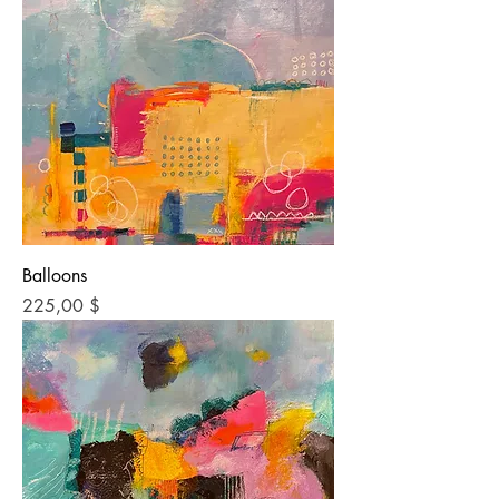
Balloons
Preis
225,00 $