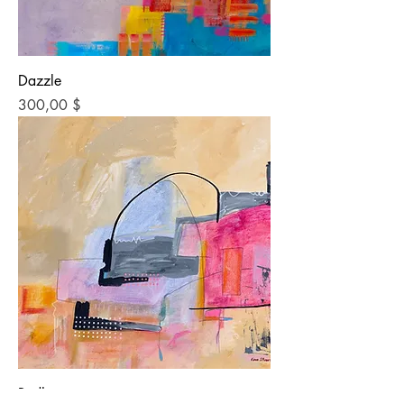
Dazzle
Preis
300,00 $
Redhouse